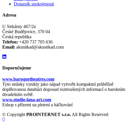
Dotazník spokojenosti
Adresa
U Sirkárny 467/2a
České Budějovice, 370 04
Česká republika
Telefon:
+420 737 705 636
Email:
akustikad@akustikad.com
Doporučujeme
www.baroquetheatres.com
Tyto stránky vznikly jako nápad vytvořit kompaktní průběžně
doplňovanou databázi doposud roztroušených informací o barokním
divadelním světě.
www.studio-lana-art.com
Eshop s přízemi na pletení a háčkování
© Copyright
PROINTERNET s.r.o.
All Rights Reserved