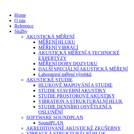
Home
O nás
Reference
Služby
AKUSTICKÁ MĚŘENÍ
MĚŘENÍ HLUKU
MĚŘENÍ VIBRACÍ
AKUSTICKÁ MĚŘENÍ A TECHNICKÉ
EXPERTÝZY
MĚŘENÍ DOBY DOZVUKU
DALŠÍ SPECIÁLNÍ AKUSTICKÁ MĚŘENÍ
Laboratorní měření výrobků
AKUSTICKÉ STUDIE
HLUKOVÉ MAPOVÁNÍ A STUDIE
STUDIE STAVEBNÍ AKUSTIKY
STUDIE PROSTOROVÉ AKUSTIKY
VIBRATION A STRUKTURÁLNÍ HLUK
STUDIE DENNÍHO OSVĚTLENÍ A
OSLUNĚNÍ
SOFTWARE SOUNDPLAN
SoundPLAN
AKREDITOVANÉ AKUSTICKÉ ZKUŠEBNY
VIBRACE A STRUKTURÁLNÍ HLUK