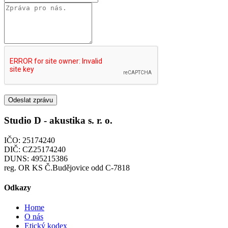
Odeslat zprávu
Studio D - akustika s. r. o.
IČO: 25174240
DIČ: CZ25174240
DUNS: 495215386
reg. OR KS Č.Budějovice odd C-7818
Odkazy
Home
O nás
Etický kodex