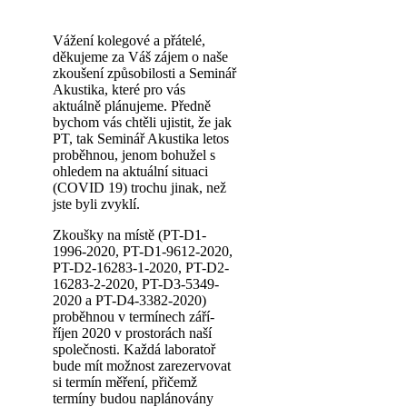
Vážení kolegové a přátelé,
děkujeme za Váš zájem o naše
zkoušení způsobilosti a Seminář
Akustika, které pro vás
aktuálně plánujeme. Předně
bychom vás chtěli ujistit, že jak
PT, tak Seminář Akustika letos
proběhnou, jenom bohužel s
ohledem na aktuální situaci
(COVID 19) trochu jinak, než
jste byli zvyklí.
Zkoušky na místě (PT-D1-
1996-2020, PT-D1-9612-2020,
PT-D2-16283-1-2020, PT-D2-
16283-2-2020, PT-D3-5349-
2020 a PT-D4-3382-2020)
proběhnou v termínech září-
říjen 2020 v prostorách naší
společnosti. Každá laboratoř
bude mít možnost zarezervovat
si termín měření, přičemž
termíny budou naplánovány