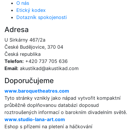
O nás
Etický kodex
Dotazník spokojenosti
Adresa
U Sirkárny 467/2a
České Budějovice, 370 04
Česká republika
Telefon:
+420 737 705 636
Email:
akustikad@akustikad.com
Doporučujeme
www.baroquetheatres.com
Tyto stránky vznikly jako nápad vytvořit kompaktní
průběžně doplňovanou databázi doposud
roztroušených informací o barokním divadelním světě.
www.studio-lana-art.com
Eshop s přízemi na pletení a háčkování